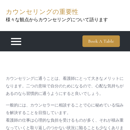
Skip
カウンセリングの重要性
to
content
様々な観点からカウンセリングについて語ります
Book A Table
カウンセリングに通うことは、看護師にとって大きなメリットに
なります。二つの意味で自分のためになるので、心配な気持ちが
あるのなら習慣的に通うようにすると良いでしょう。
一般的には、カウンセラーに相談することで心に秘めている悩み
を解決することを目指しています。
看護師の仕事は心理的な負担を受けるものが多く、それが積み重
なっていくと取り返しのつかない状況に陥ることも少なくありま