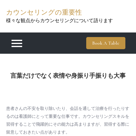
Skip
カウンセリングの重要性
to
content
様々な観点からカウンセリングについて語ります
Book A Table
言葉だけでなく表情や身振り手振りも大事
患者さんの不安を取り除いたり、会話を通して治療を行ったりす
るのは看護師にとって重要な仕事です。カウンセリングスキルを
習得することで飛躍的にその能力は高まりますが、習得する際に
留意しておきたい点があります。